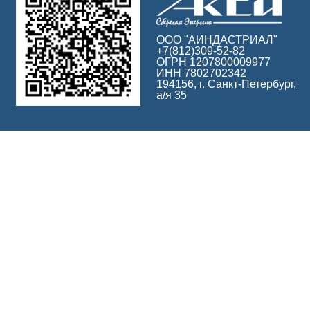
ООО "АИНДАСТРИАЛ"
+7(812)309-52-82
ОГРН 1207800009977
ИНН 7802702342
194156, г. Санкт-Петербург,
а/я 35