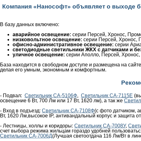
Компания «Нанософт» объявляет о выходе 
В базу данных включено:
аварийное освещение:
серии Персей, Хронос, Пром
низковольтное освещение:
серии Персей, Хронос, 
офисно-административное освещение:
серии Ариа
светодиодные светильники ЖКХ с датчиками и без
уличное освещение:
серии Аполло, Персей, Хронос,
База находится в свободном доступе и размещена на сайт
делая его умным, экономным и комфортным.
Реком
- Подвал:
Светильник СА-5106Ф
,
Светильник СА-7115Е
(вы
освещение 6 Вт, 700 Лм или 17 Вт, 1620 лм), а так же
Светил
- Вход в подъезд:
Светильник СА-7108Ф
(с фото датчиком, 
Вт, 1620 Лм,высокое IP, антивандальный корпус и защита от
- Лестницы, холлы и коридоры:
Светильник СА-7008У
,
Свет
счет выбора режима жильцам гораздо удобней пользоваться
Светильник СА-7006Д
(Лучшая светоотдача 116 Лм/Вт в лин