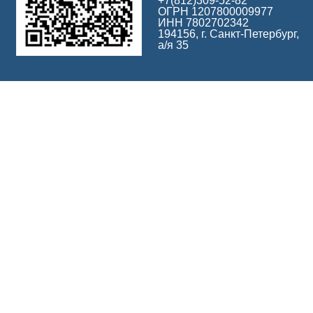
+7(812)309-52-82
ОГРН 1207800009977
ИНН 7802702342
194156, г. Санкт-Петербург,
а/я 35